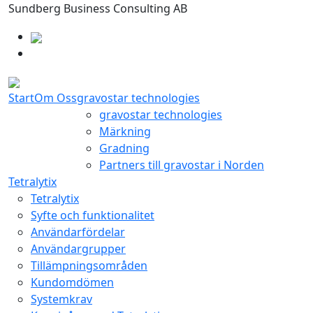
Sundberg Business Consulting AB
Start
Om Oss
gravostar technologies
gravostar technologies
Märkning
Gradning
Partners till gravostar i Norden
Tetralytix
Tetralytix
Syfte och funktionalitet
Användarfördelar
Användargrupper
Tillämpningsområden
Kundomdömen
Systemkrav