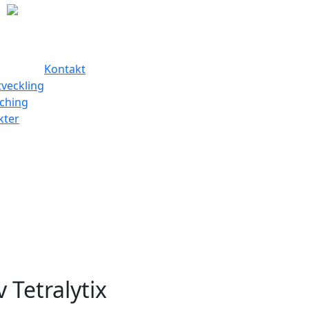
Kontakt
tveckling
ching
kter
 Tetralytix