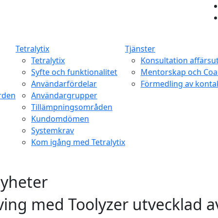
Tetralytix
Tjänster
Tetralytix
Konsultation affärsu
Syfte och funktionalitet
Mentorskap och Coa
Användarfördelar
Förmedling av konta
orden
Användargrupper
Tillämpningsområden
Kundomdömen
Systemkrav
Kom igång med Tetralytix
nyheter
ing med Toolyzer utvecklad av