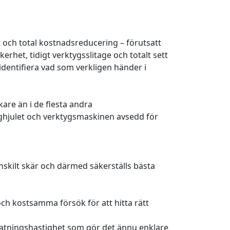
 och total kostnadsreducering – förutsatt
het, tidigt verktygsslitage och totalt sett
 identifiera vad som verkligen händer i
re än i de flesta andra
ghjulet och verktygsmaskinen avsedd för
nskilt skär och därmed säkerställs bästa
och kostsamma försök för att hitta rätt
matningshastighet som gör det ännu enklare