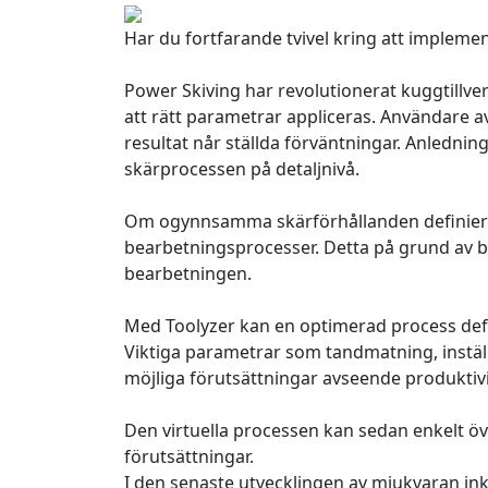
Har du fortfarande tvivel kring att impleme
Power Skiving har revolutionerat kuggtillve
att rätt parametrar appliceras. Användare a
resultat når ställda förväntningar. Anledning
skärprocessen på detaljnivå.
Om ogynnsamma skärförhållanden definierat
bearbetningsprocesser. Detta på grund av 
bearbetningen.
Med Toolyzer kan en optimerad process defi
Viktiga parametrar som tandmatning, inställ
möjliga förutsättningar avseende produktivi
Den virtuella processen kan sedan enkelt öve
förutsättningar.
I den senaste utvecklingen av mjukvaran in